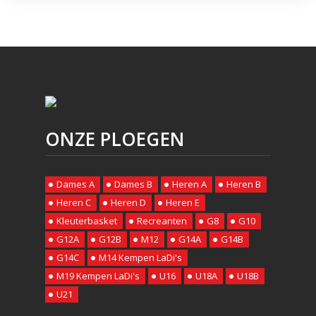
ONZE PLOEGEN
Dames A
Dames B
Heren A
Heren B
Heren C
Heren D
Heren E
Kleuterbasket
Recreanten
G8
G10
G12A
G12B
M12
G14A
G14B
G14C
M14 Kempen LaDi's
M19 Kempen LaDi's
U16
U18A
U18B
U21