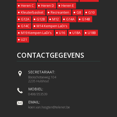
Heren C
Heren D
Heren E
Kleuterbasket
Recreanten
G8
G10
G12A
G12B
M12
G14A
G14B
G14C
M14 Kempen LaDi's
M19 Kempen LaDi's
U16
U18A
U18B
U21
CONTACTGEGEVENS
SECRETARIAAT:
Booischotseweg 104
2235 Hulshout
MOBIEL:
0498/353539
EMAIL:
koen.van.hoogten@telenet.be