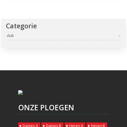
Categorie
club
ONZE PLOEGEN
Dames A
Dames B
Heren A
Heren B