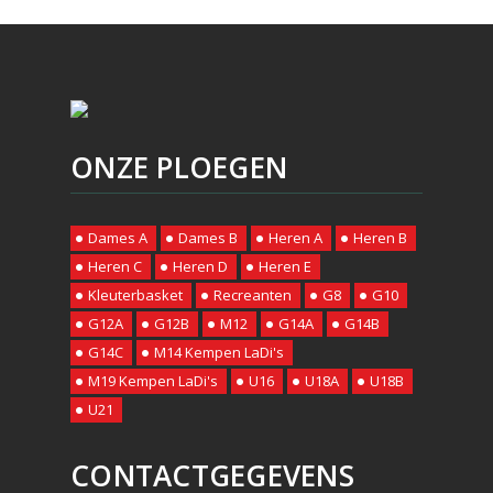
ONZE PLOEGEN
Dames A
Dames B
Heren A
Heren B
Heren C
Heren D
Heren E
Kleuterbasket
Recreanten
G8
G10
G12A
G12B
M12
G14A
G14B
G14C
M14 Kempen LaDi's
M19 Kempen LaDi's
U16
U18A
U18B
U21
CONTACTGEGEVENS