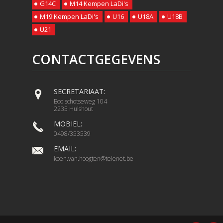
G14C
M14 Kempen LaDi's
M19 Kempen LaDi's
U16
U18A
U18B
U21
CONTACTGEGEVENS
SECRETARIAAT:
Booischotseweg 104
2235 Hulshout
MOBIEL:
0498/353539
EMAIL:
koen.van.hoogten@telenet.be