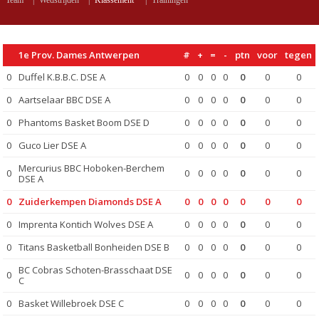
Team
|
Wedstrijden
|
Klassement
|
Trainingen
1e Prov. Dames Antwerpen
#
+
=
-
ptn
voor
tegen
0
Duffel K.B.B.C. DSE A
0
0
0
0
0
0
0
0
Aartselaar BBC DSE A
0
0
0
0
0
0
0
0
Phantoms Basket Boom DSE D
0
0
0
0
0
0
0
0
Guco Lier DSE A
0
0
0
0
0
0
0
Mercurius BBC Hoboken-Berchem
0
0
0
0
0
0
0
0
DSE A
0
Zuiderkempen Diamonds DSE A
0
0
0
0
0
0
0
0
Imprenta Kontich Wolves DSE A
0
0
0
0
0
0
0
0
Titans Basketball Bonheiden DSE B
0
0
0
0
0
0
0
BC Cobras Schoten-Brasschaat DSE
0
0
0
0
0
0
0
0
C
0
Basket Willebroek DSE C
0
0
0
0
0
0
0