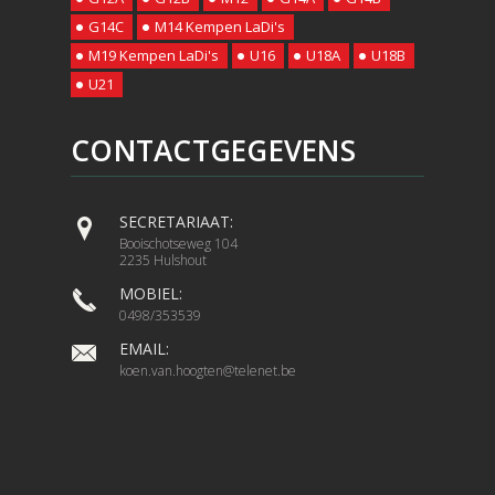
G14C
M14 Kempen LaDi's
M19 Kempen LaDi's
U16
U18A
U18B
U21
CONTACTGEGEVENS
SECRETARIAAT:
Booischotseweg 104
2235 Hulshout
MOBIEL:
0498/353539
EMAIL:
koen.van.hoogten@telenet.be