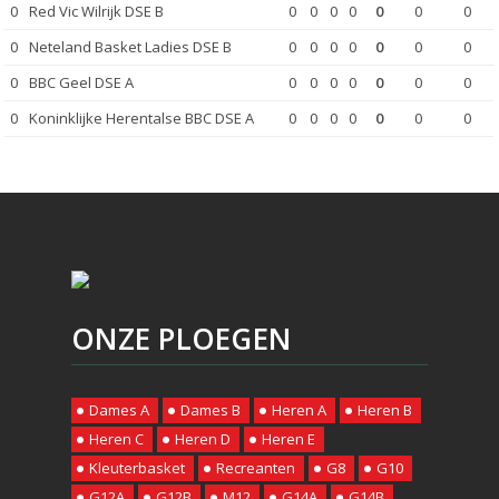
0
Red Vic Wilrijk DSE B
0
0
0
0
0
0
0
0
Neteland Basket Ladies DSE B
0
0
0
0
0
0
0
0
BBC Geel DSE A
0
0
0
0
0
0
0
0
Koninklijke Herentalse BBC DSE A
0
0
0
0
0
0
0
ONZE PLOEGEN
Dames A
Dames B
Heren A
Heren B
Heren C
Heren D
Heren E
Kleuterbasket
Recreanten
G8
G10
G12A
G12B
M12
G14A
G14B