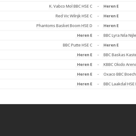
K. Vabco Mol BBC HSE C
-
Heren E
Red Vic Wilrijk HSE C
-
Heren E
Phantoms Basket Boom HSE D
-
Heren E
Heren E
-
BBC Lyra Nila Nijl
BBC Putte HSE C
-
Heren E
Heren E
-
BBC Baskas Kaste
Heren E
-
KBBC Okido Aren
Heren E
-
Oxaco BBC Boech
Heren E
-
BBC Laakdal HSE 