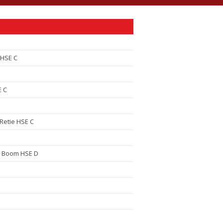
 HSE C
E C
Retie HSE C
 Boom HSE D