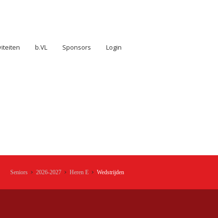
viteiten
b.VL
Sponsors
Login
Seniors
2026-2027
Heren E
Wedstrijden