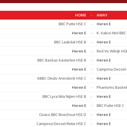
HOME
-
AWAY
BBC Putte HSE C
-
Heren E
Heren E
-
K. Vabco Mol BBC
BBC Laakdal HSE B
-
Heren E
Heren E
-
Red Vic Wilrijk HS
BBC Baskas Kasterlee HSE B
-
Heren E
Heren E
-
Campinia Dessel-
KBBC Okido Arendonk HSE C
-
Heren E
Heren E
-
Phantoms Basket
BBC Lyra Nila Nijlen HSE B
-
Heren E
Heren E
-
BBC Putte HSE C
Oxaco BBC Boechout HSE D
-
Heren E
Campinia Dessel-Retie HSE C
-
Heren E