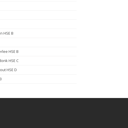
en HSE B
rlee HSE B
donk HSE C
out HSE D
B