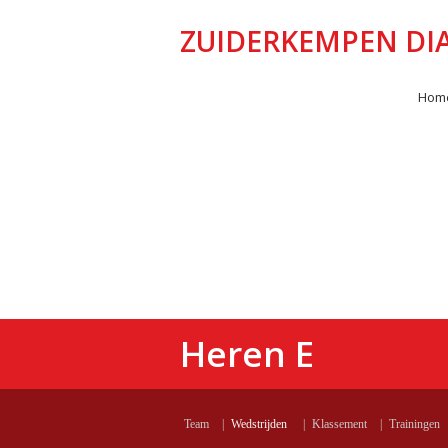
ZUIDERKEMPEN D
Hom
Heren E
Team
|
Wedstrijden
|
Klassement
|
Trainingen