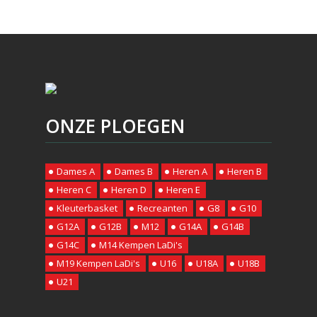
ONZE PLOEGEN
Dames A
Dames B
Heren A
Heren B
Heren C
Heren D
Heren E
Kleuterbasket
Recreanten
G8
G10
G12A
G12B
M12
G14A
G14B
G14C
M14 Kempen LaDi's
M19 Kempen LaDi's
U16
U18A
U18B
U21