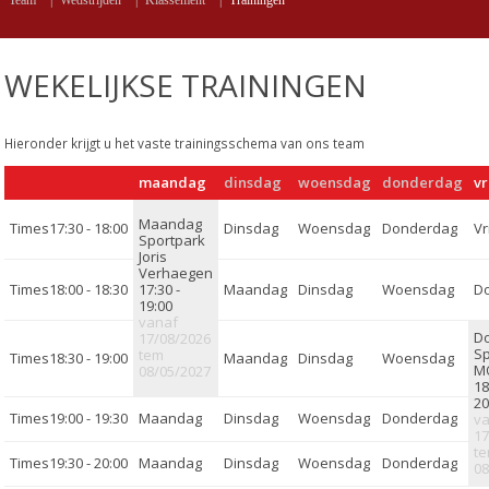
Team
|
Wedstrijden
|
Klassement
|
Trainingen
WEKELIJKSE TRAININGEN
Hieronder krijgt u het vaste trainingsschema van ons team
maandag
dinsdag
woensdag
donderdag
vr
17:30 - 18:00
Sportpark
Joris
Verhaegen
18:00 - 18:30
17:30 -
19:00
vanaf
17/08/2026
Sp
tem
18:30 - 19:00
M
08/05/2027
18
20
19:00 - 19:30
v
17
t
19:30 - 20:00
08