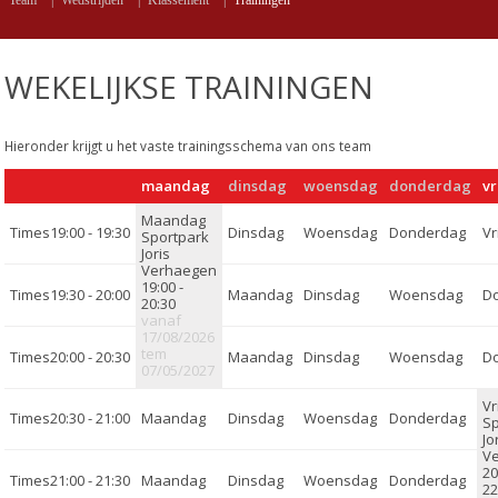
Team
|
Wedstrijden
|
Klassement
|
Trainingen
WEKELIJKSE TRAININGEN
Hieronder krijgt u het vaste trainingsschema van ons team
maandag
dinsdag
woensdag
donderdag
vr
19:00 - 19:30
Sportpark
Joris
Verhaegen
19:00 -
19:30 - 20:00
20:30
vanaf
17/08/2026
tem
20:00 - 20:30
07/05/2027
20:30 - 21:00
S
Jo
V
20
21:00 - 21:30
22