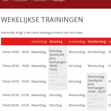
Team
|
Wedstrijden
|
Klassement
|
Trainingen
WEKELIJKSE TRAININGEN
Hieronder krijgt u het vaste trainingsschema van ons team
maandag
dinsdag
woensdag
donderdag
v
18:00 - 18:30
Sportpark
Joris
Verhaegen
18:30 - 19:00
18:00 -
19:30
vanaf
17/08/2026
Sportpark
tem
19:00 - 19:30
Joris
07/05/2027
Verhaegen
19:00 - 20:30
19:30 - 20:00
vanaf
17/08/2026
tem
20:00 - 20:30
08/05/2027