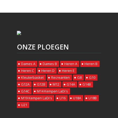
ONZE PLOEGEN
Dames A
Dames B
Heren A
Heren B
Heren C
Heren D
Heren E
Kleuterbasket
Recreanten
G8
G10
G12A
G12B
M12
G14A
G14B
G14C
M14 Kempen LaDi's
M19 Kempen LaDi's
U16
U18A
U18B
U21