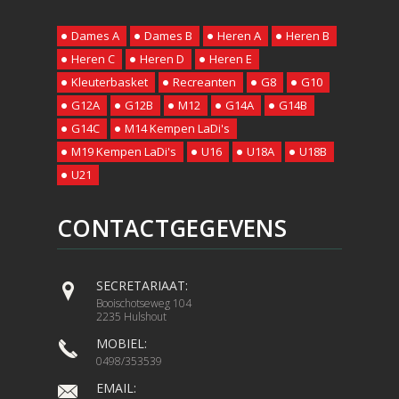
Dames A
Dames B
Heren A
Heren B
Heren C
Heren D
Heren E
Kleuterbasket
Recreanten
G8
G10
G12A
G12B
M12
G14A
G14B
G14C
M14 Kempen LaDi's
M19 Kempen LaDi's
U16
U18A
U18B
U21
CONTACTGEGEVENS
SECRETARIAAT:
Booischotseweg 104
2235 Hulshout
MOBIEL:
0498/353539
EMAIL: