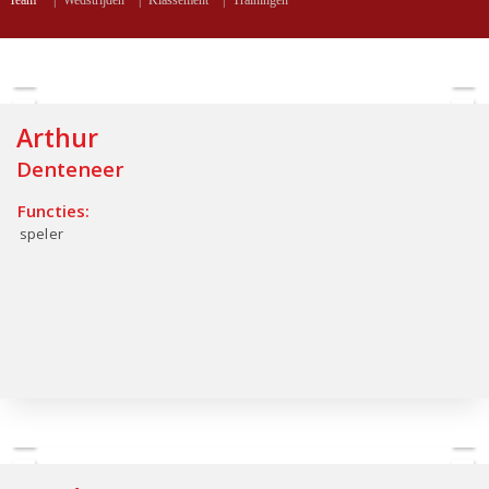
Team
|
Wedstrijden
|
Klassement
|
Trainingen
Arthur
Denteneer
Functies:
speler