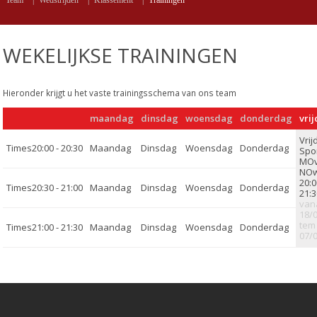
Team
|
Wedstrijden
|
Klassement
|
Trainingen
WEKELIJKSE TRAININGEN
Hieronder krijgt u het vaste trainingsschema van ons team
maandag
dinsdag
woensdag
donderdag
vri
20:00 - 20:30
Spo
MO
NO
20:0
20:30 - 21:00
21:
van
18/
tem
21:00 - 21:30
07/