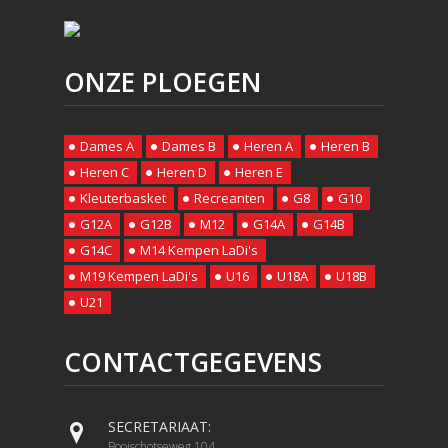
ONZE PLOEGEN
Dames A
Dames B
Heren A
Heren B
Heren C
Heren D
Heren E
Kleuterbasket
Recreanten
G8
G10
G12A
G12B
M12
G14A
G14B
G14C
M14 Kempen LaDi's
M19 Kempen LaDi's
U16
U18A
U18B
U21
CONTACTGEGEVENS
SECRETARIAAT:
Booischotseweg 104