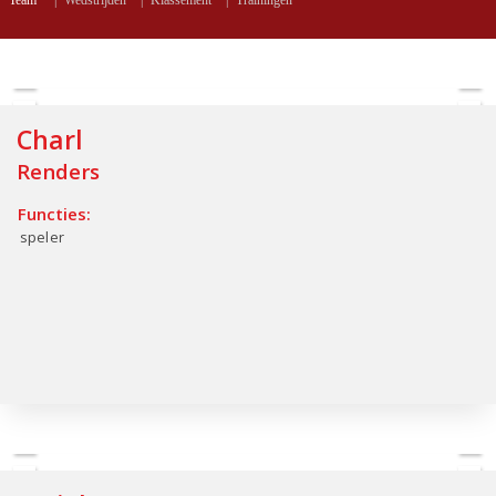
Team
|
Wedstrijden
|
Klassement
|
Trainingen
Charl
Renders
Functies:
speler