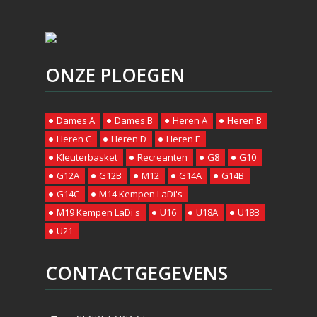
ONZE PLOEGEN
Dames A
Dames B
Heren A
Heren B
Heren C
Heren D
Heren E
Kleuterbasket
Recreanten
G8
G10
G12A
G12B
M12
G14A
G14B
G14C
M14 Kempen LaDi's
M19 Kempen LaDi's
U16
U18A
U18B
U21
CONTACTGEGEVENS