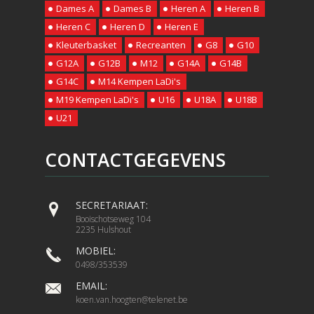
Dames A
Dames B
Heren A
Heren B
Heren C
Heren D
Heren E
Kleuterbasket
Recreanten
G8
G10
G12A
G12B
M12
G14A
G14B
G14C
M14 Kempen LaDi's
M19 Kempen LaDi's
U16
U18A
U18B
U21
CONTACTGEGEVENS
SECRETARIAAT:
Booischotseweg 104
2235 Hulshout
MOBIEL:
0498/353539
EMAIL:
koen.van.hoogten@telenet.be