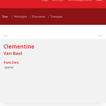
Jeugd
2026-2027
M14 Kempen LaDi's
Team
Team
|
Wedstrijden
|
Klassement
|
Trainingen
Clementine
Van Bael
Functies:
speler