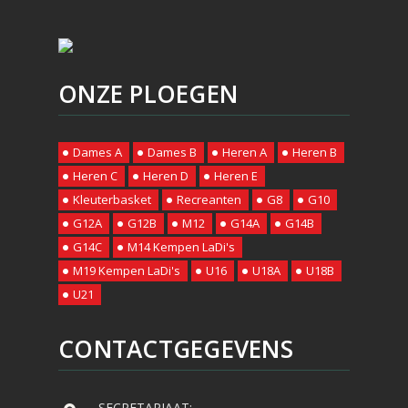
ONZE PLOEGEN
Dames A
Dames B
Heren A
Heren B
Heren C
Heren D
Heren E
Kleuterbasket
Recreanten
G8
G10
G12A
G12B
M12
G14A
G14B
G14C
M14 Kempen LaDi's
M19 Kempen LaDi's
U16
U18A
U18B
U21
CONTACTGEGEVENS
SECRETARIAAT: