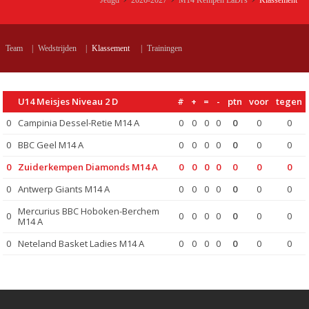
Jeugd
2026-2027
M14 Kempen LaDi's
Klassement
Team
|
Wedstrijden
|
Klassement
|
Trainingen
U14 Meisjes Niveau 2 D
#
+
=
-
ptn
voor
tegen
0
Campinia Dessel-Retie M14 A
0
0
0
0
0
0
0
0
BBC Geel M14 A
0
0
0
0
0
0
0
0
Zuiderkempen Diamonds M14 A
0
0
0
0
0
0
0
0
Antwerp Giants M14 A
0
0
0
0
0
0
0
Mercurius BBC Hoboken-Berchem
0
0
0
0
0
0
0
0
M14 A
0
Neteland Basket Ladies M14 A
0
0
0
0
0
0
0