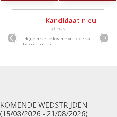
Kandidaat nieuwe le
11 Jul 2026
Heb jij interesse om basket te proberen? Klik
Interess
hier voor meer info
Wij bied
jongens 
form in 
KOMENDE WEDSTRIJDEN
(15/08/2026 - 21/08/2026)