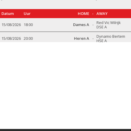
Datum
Uur
HOME
-
AWAY
Red Vic Wilrijk
15/08/2026
18:00
Dames A
-
DSE A
Dynamo Bertem
15/08/2026
20:00
Heren A
-
HSE A
Mercurius BBC Hoboken-
16/08/2026
16:00
-
Heren A
Berchem HSE A