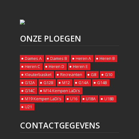
ONZE PLOEGEN
Dames A
Dames B
Heren A
Heren B
Heren C
Heren D
Heren E
Kleuterbasket
Recreanten
G8
G10
G12A
G12B
M12
G14A
G14B
G14C
M14 Kempen LaDi's
M19 Kempen LaDi's
U16
U18A
U18B
U21
CONTACTGEGEVENS